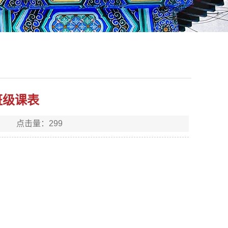
期班级课表
源： 点击量：
299