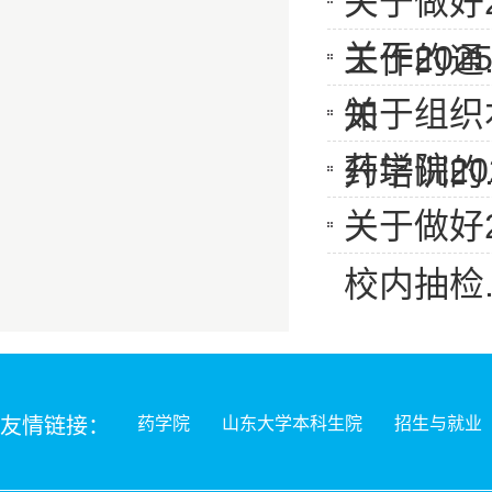
关于做好
关于20
工作的通..
关于组织
知
药学院2
升培训的..
关于做好
校内抽检..
友情链接：
药学院
山东大学本科生院
招生与就业