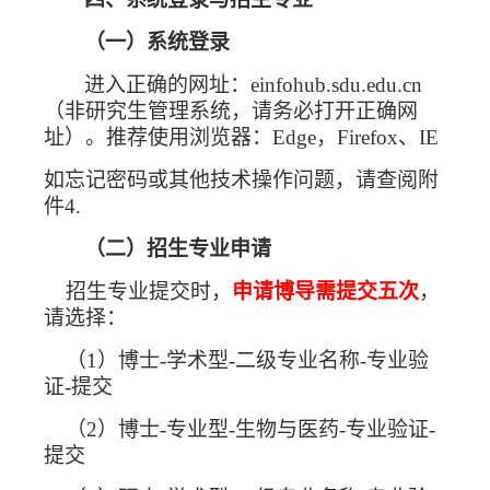
（一）系统登录
进入正确的网址：
einfohub.sdu.edu.cn
（非研究生管理系统，请务必打开正确网
址）。推荐使用浏览器：
Edge
，
Firefox
、
IE
如忘记密码或其他技术操作问题，请查阅附
件
4.
（二）招生专业申请
招生专业提交时，
申请博导需提交五次
，
请选择：
（
1
）博士
-
学术型
-
二级专业名称
-
专业验
证
-
提交
（
2
）博士
-
专业型
-
生物与医药
-
专业验证
-
提交