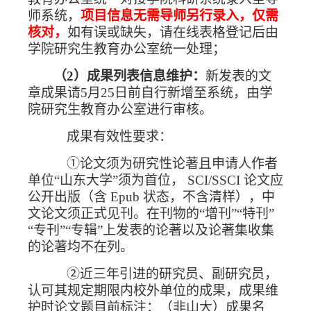
师系统，
项目信息无需导师另行录入，仅需
核对，
如有误或缺失，请在线表格登记后由
学院研究生教育办公室统一处理；
（
2
）成果列表信息维护：
新发表的文
章成果请
5
月
25
日前自行新增至系统，由学
院研究生教育办公室进行审核。
成果有效性要求：
①论文须为研究性论著且申请人作者
单位“山东大学”须为首位，
SCI/SSCI
论文应
公开出版（含
Epub
状态，不含清样），中
文论文须正式见刊。在刊物的“增刊”“特刊”
“专刊”“专辑”上发表的论著以及论著集收集
的论著均不在列。
②近三年引进的研究员、副研究员，
认可其规定期限内校外单位的成果，成果维
护时论文题目前标注：（非山大）成果名