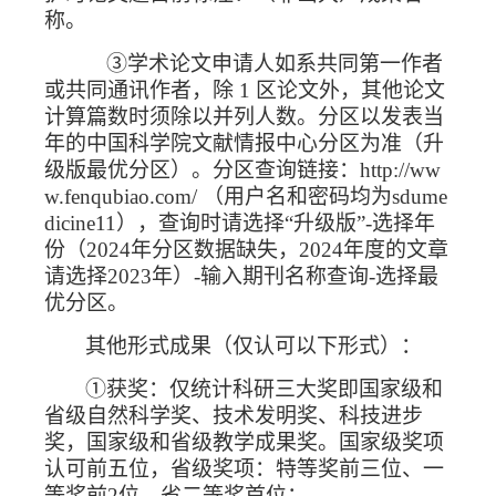
称。
③学术论文申请人如系共同第一作者
或共同通讯作者，除
1
区论文外，其他论文
计算篇数时须除以并列人数。分区以发表当
年的中国科学院文献情报中心分区为准（升
级版最优分区）。分区查询链接：
http://ww
w.fenqubiao.com/
（用户名和密码均为
sdume
dicine11
），查询时请选择“升级版”
-
选择年
份（
2024
年分区数据缺失，
2024
年度的文章
请选择
2023
年）
-
输入期刊名称查询
-
选择最
优分区。
其他形式成果（仅认可以下形式）：
①获奖：仅统计科研三大奖即国家级和
省级自然科学奖、技术发明奖、科技进步
奖，国家级和省级教学成果奖。国家级奖项
认可前五位，省级奖项：特等奖前三位、一
等奖前
2
位、省二等奖首位；