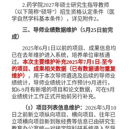
2.
药学院
2027
年硕士研究生指导教师
（以下简称“硕导”）招生资格认定条件（医
学自然学科基本条件），详见附件
2
。
三、导师业绩数据维护（
5
月
25日
前
完
成）
2025
年
6
月
1
日以前的项目、成果信息均
已在去年维护进入系统，培养单位审核通
过。
本次主要维护补充
2025
年
7
月
1
日-至今
的项目、成果相关数据（已有数据请勿重复
维护）
，用于本次导师遴选及后续的导师业
绩统计，导师业绩统计工作预计
9
月进行，
如
6-9
月有新增的项目和论文数据，可在
9
月
业绩统计工作正式开始前另行补充。
（
1
）项目列表信息维护：
2026
年
5
月
10
日之前新立项纵向项目、横向项目、往年已
立项横向项目新到账经费等信息已由研究生
教育办公室统一对接学院科研系统录入至导