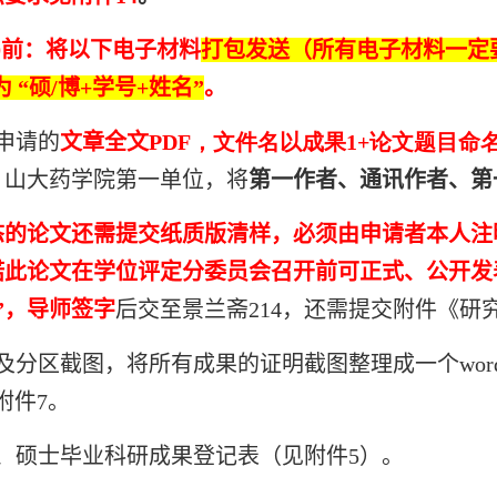
0
前：将以下电子材料
打包发送（所有电子材料一定
 “硕
/
博
+
学号
+
姓名”
。
申请的
文章全文
PDF，文件名以成果1+论文题目命
，山大药学院第一单位，将
第一作者、通讯作者、第
态的论文还需提交纸质版清样，必须由申请者本人注
诺此论文在学位评定分委员会召开前可正式、公开发
”，导师签字
后交至景兰斋214，还需提交附件《
及分区截图，将所有成果的证明截图整理成一个wor
附件7。
、硕士毕业科研成果登记表（见附件5）。