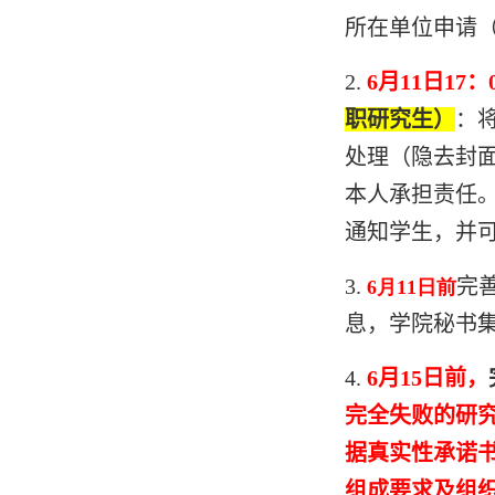
所在单位申请
2.
6
月
11
日17：
职研究生）
：
处理（隐去封
本人承担责任
通知学生，并
3.
完
6
月
11日前
息，学院秘书集
4.
6
月15日前，
完全失败的研
据真实性承诺
组成要求及组织