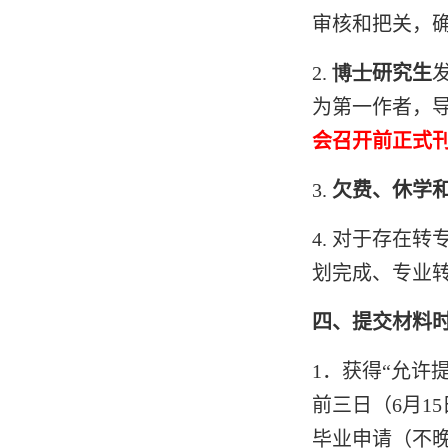
审核和把关，
2
.
博士
研究生
为第一作者，
会召开前正式
3.
欠费、休学
4.
对于存在转
划完成、专业
四、提交材料
1
．获得“允许
前三日（6月
15
毕业申请（不