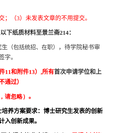
交；（3）未发表文章的不用提交。
以下纸质材料至景兰斋214：
究生
，待学院秘书审
（包括统招、在职）
签字。
1和附件13）,所有
首次申请学位和上
不通过）
，请忽略）
。
士培养方案要求：
博士研究生发表的创新
计入创新成果。