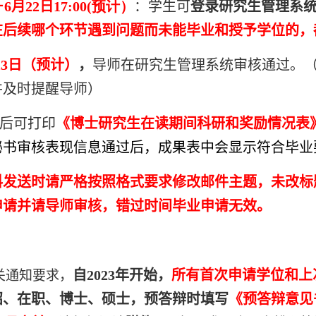
－6月
22
日
17:00(预计）
：学生可
登录研究生管理系
在后续哪个环节遇到问题而未能毕业和授予学位的，
23日（预计）
，
导师在研究生管理系统审核通过。
并及时提醒导师）
后可打印
《博士研究生
在读期间科研和奖励情况表
秘书审核表现信息通过后，成果表中会显示符合毕业
料发送时请严格按照格式要求修改邮件主题，未改标
申请并请导师审核，错过时间毕业申请无效。
自2023年开始，
所有首次申请学位和上
关通知要求，
招、在职、博士、硕士，预答辩时填写
《预答辩意见