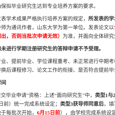
确保拟毕业研究生达到专业培养方案的要求。
发表学术成果严格执行培养方案的规定，
所发表的学
导师为通讯作者，山东大学为第一单位。发表论文以
刊出，否则当批次申请无效）
为准，并面向全体研究
和未进行学期注册研究生的答辩申请不予受理。
专业、提前毕业、学位课程重考、未正常进行中期考
转换后课程修习、论文工作的衔接、是否符合提前毕
时间
提交毕业申请”资格：上述“面向研究生”中，
类型
1
与
日前）统一完成系统设定；
类型
3
获导师同意后
，填
晚于每批次开始，
6
月
15
日前
），由学校完成系统设