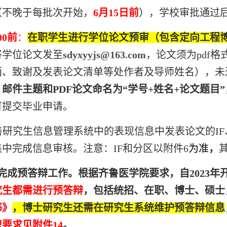
（不晚于每批次开始，
6
月
15
日前
），学校审批通过
00前
：
在职学生进行学位论文预审（包含定向工程
将学位论文发至
sdyxyyjs@163.com
，论文须为
pdf
格
面、致谢及发表论文清单等处作者及导师姓名），未
。
邮件主题和
PDF
论文命名为“学号
+
姓名
+
论文题目”
可提交毕业申请。
善研究生信息管理系统中的表现信息中发表论文的
IF
中完成信息审核。注意：IF和分区以附件6
为准
，
完成预答辩工作。根据齐鲁医学院要求，自2023年
究生都需进行预答辩
，包括统招、在职、博士、硕士
书》
，博士研究生还需在研究生系统维护预答辩信息
要求见附件14
。