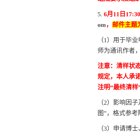
5.
6
月11日
17:3
om
，
邮件主题为
（
1
）用于毕业
师为通讯作者
注意：清样状
规定，本人承
注明“最终清样
（2）影响因子
图”，格式参考
（
3
）申请博士