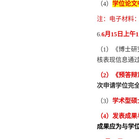
（
4
）
学位论文
注：电子材料：
6.
6
月15日上午
（1）《博士
核表现信息通
（2）《预答辩
次申请学位完
（
3
）
学术型硕
（4）发表成果
成果应为与学