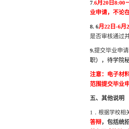
7
.
6
月
20
日
8:00
业申请，不论
8. 6
月
22
日
-6
月
是否审核通过
9.
提交毕业
申请
职）
，待学院
注意：电子材
范围提交毕业
五、其他说明
1．
根据学校相
答辩
，包括统