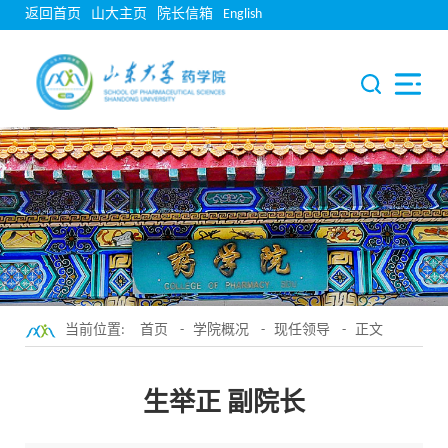
返回首页
山大主页
院长信箱
English
当前位置:
首页
-
学院概况
-
现任领导
- 正文
生举正 副院长