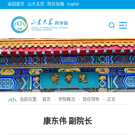
返回首页
山大主页
院长信箱
English
当前位置:
首页
-
学院概况
-
现任领导
- 正文
康东伟 副院长