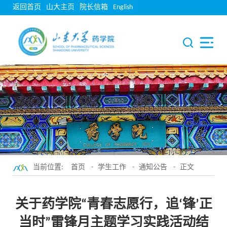
返回首页
山大主页
院长信箱
English
当前位置:
首页
-
学生工作
-
通知公告
- 正文
关于药学院“青春志愿行，追‘锋’正
当时”雷锋月主题学习实践活动结