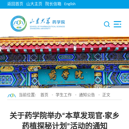
返回首页
山大主页
院长信箱
English
当前位置:
首页
-
学生工作
-
通知公告
- 正文
关于药学院举办“本草发现官·家乡
药植探秘计划”活动的通知