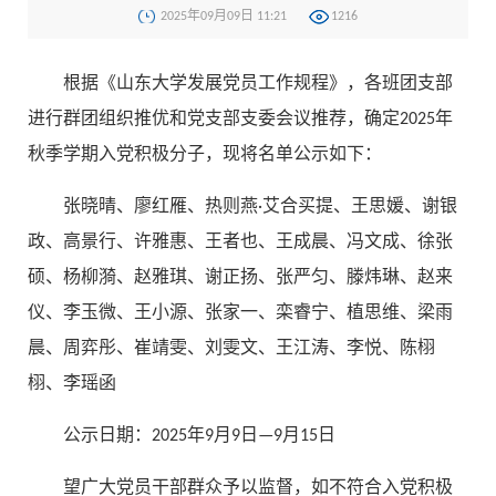
2025年09月09日 11:21
1216
根据《山东大学发展党员工作规程》，各班团支部
进行群团组织推优和党支部支委会议推荐，确定2025年
秋季学期入党积极分子，现将名单公示如下：
张晓晴、廖红雁、热则燕·艾合买提、王思媛、谢银
政、高景行、许雅惠、王者也、王成晨、冯文成、徐张
硕、杨柳漪、赵雅琪、谢正扬、张严匀、滕炜琳、赵来
仪、李玉微、王小源、张家一、栾睿宁、植思维、梁雨
晨、周弈彤、崔靖雯、刘雯文、王江涛、李悦、陈栩
栩、李瑶函
公示日期：2025年9月9日—9月15日
望广大党员干部群众予以监督，如不符合入党积极