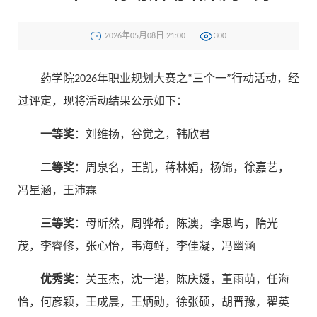
2026年05月08日 21:00
300
药学院2026年职业规划大赛之“三个一”行动活动，经
过评定，现将活动结果公示如下：
一等奖
：刘维扬，谷觉之，韩欣君
二等奖
：周泉名，王凯，蒋林娟，杨锦，徐嘉艺，
冯星涵，王沛霖
三等奖
：母昕然，周骅希，陈澳，李思屿，隋光
茂，李睿修，张心怡，韦海鲜，李佳凝，冯幽涵
优秀奖
：关玉杰，沈一诺，陈庆媛，董雨萌，任海
怡，何彦颖，王成晨，王炳勋，徐张硕，胡晋豫，翟英