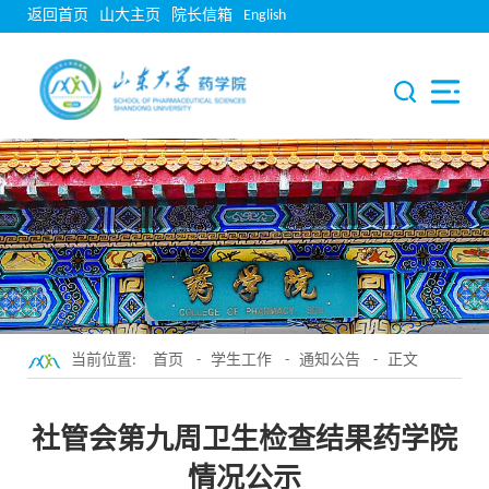
返回首页
山大主页
院长信箱
English
当前位置:
首页
-
学生工作
-
通知公告
- 正文
社管会第九周卫生检查结果药学院
情况公示