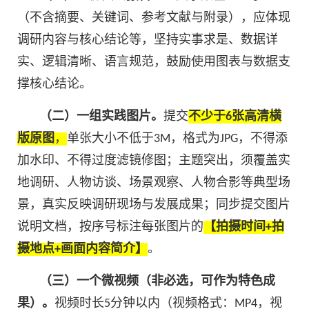
（不含摘要、关键词、参考文献与附录），应体现
调研内容与核心结论等，坚持实事求是、数据详
实、逻辑清晰、语言规范，鼓励使用图表与数据支
撑核心结论。
（二）一组实践图片。
提交
不少于6张高清横
版原图
，
单张大小不低于3M，格式为JPG，不得添
加水印、不得过度滤镜修图；主题突出，须覆盖实
地调研、人物访谈、场景观察、人物合影等典型场
景，真实反映调研现场与发展成果；同步提交图片
说明文档，按序号标注每张图片的
【拍摄时间+拍
摄地点+画面内容简介】
。
（三）一个微视频（非必选，可作为特色成
果）。
视频时长5分钟以内（视频格式：MP4，视