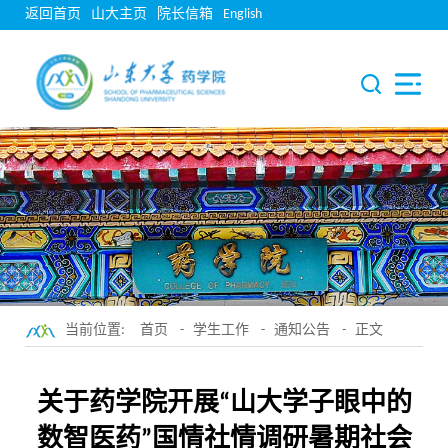
返回首页
山大主页
院长信箱
English
当前位置:
首页
-
学生工作
-
通知公告
- 正文
关于药学院开展“山大学子眼中的
数智医药”国情社情调研暑期社会