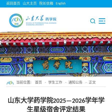
返回首页
山大主页
院长信箱
English
当前位置:
首页
-
学生工作
-
通知公告
- 正文
山东大学药学院2025—2026学年学
生星级宿舍评定结果