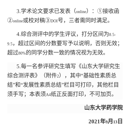
3.
学术论文要求已发表（
）：
①接收函
online
②
或校对稿③
号，三者需同时满足。
online
DOI
4.
综合测评中的学生评议，打分区间为
8.5-
，超过区间的分数要写予以说明，否则无效；
9.5
超过
的同学分数一致的情况视为无效。
80%
5.
每一名参评研究生填写《山东大学研究生
综合测评表》（附件
），其中“基础性素质总
2
结”和“发展性素质总结”栏目可打印，其他栏目
须手写；本表须
纸正反面打印，不可加页。
A4
山东大学药学院
2021
年
月
日
9
13