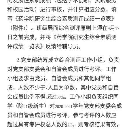
的发展性素质成绩（包括学术创新、实践服务
和校园活动）进行审核，并计算相应分数，填
写《药学院研究生综合素质测评成绩一览表》
（附件
）。班级层面综合测评原则上须在
月
1
9
17
日之前完成，并将《药学院研究生综合素质测
评成绩一览表》反馈给辅导员。
2.
党支部统筹成立综合测评工作小组，负责
对党支部支委会和自管会成员进行考评。工作
小组要求由党员、自管会成员和其他同学组
成，人数不少于
人且为单数，其中党员和自管
7
会成员比例不得超过
。工作小组负责组织同
50%
学（除
级新生）对
学年党支部支委会成
21
2020-2021
员和自管会成员进行考评。参与考评的人数应
超过具有考评权总人数的
，则考核结果有效，
2/3