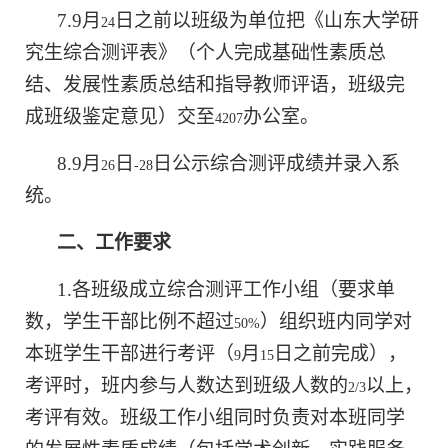
7.
9
月
日之前以班级为单位把《
山东大学研
24
究生综合测评表
》（个人完成基础性素质总
结、发展性素质总结和指导教师评语，班级完
成班级鉴定意见）交至
办公室。
4207
8.9
月
日
日公示综合测评成绩并录入系
26
-28
统。
二、工作要求
1.
各班级成立综合测评工作小组（要求单
数，学生干部比例不超过
）组织班内同学对
50%
本班学生干部进行考评（
月
日之前完成），
9
15
考评时，班内参与人数达到班级人数的
以上，
2/3
考评有效。班级工作小组同时负责对本班同学