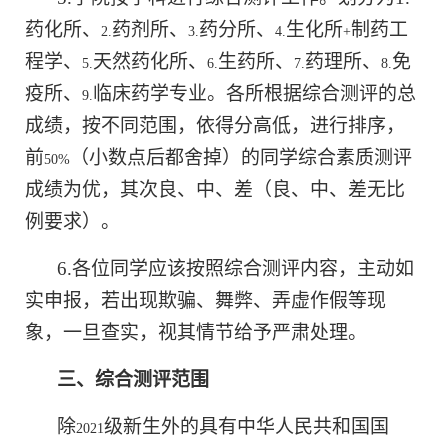
药化所、
药剂所、
药分所、
生化所
制药工
2.
3.
4.
+
程学、
天然药化所、
生药所、
药理所、
免
5.
6.
7.
8.
疫所、
临床药学专业。各所根据综合测评的总
9.
成绩，按不同范围，依得分高低，进行排序，
前
（小数点后都舍掉）的同学综合素质测评
50%
成绩为优，其次良、中、差（良、中、差无比
例要求）。
6.
各位同学应该按照综合测评内容，主动如
实申报，若出现欺骗、舞弊、弄虚作假等现
象，一旦查实，视其情节给予严肃处理。
三、综合测评范围
除
级新生外的具有中华人民共和国国
2021