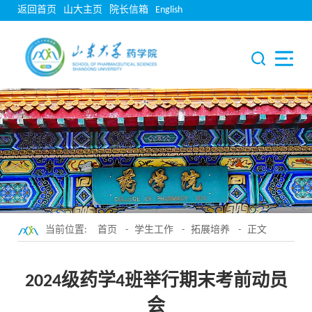
返回首页
山大主页
院长信箱
English
当前位置:
首页
-
学生工作
-
拓展培养
- 正文
2024级药学4班举行期末考前动员
会