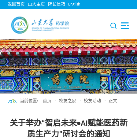
返回首页
山大主页
院长信箱
English
当前位置:
首页
-
校友之家
-
校友活动
- 正文
关于举办“智启未来•AI赋能医药新
质生产力”研讨会的通知