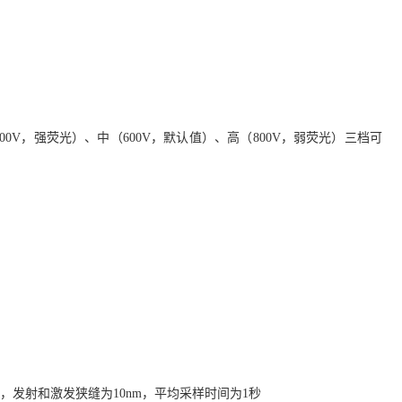
V，强荧光）、中（600V，默认值）、高（800V，弱荧光）三档可
nm激发，发射和激发狭缝为10nm，平均采样时间为1秒