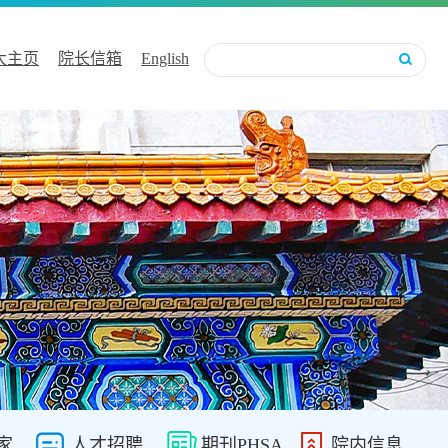
大主页
院长信箱
English
家
人才招聘
期刊PHSA
院内信息