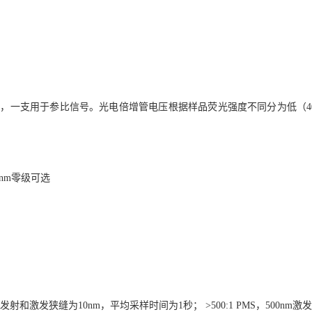
，一支用于参比信号。光电倍增管电压根据样品荧光强度不同分为低（400
0nm零级可选
m激发，发射和激发狭缝为10nm，平均采样时间为1秒； >500:1 PMS，500