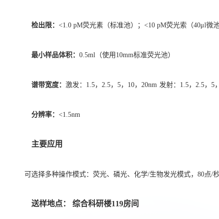
检出限：
<1.0 pM荧光素（标准池）；<10 pM荧光索（40μl微
最小样品体积：
0.5ml（使用10mm标准荧光池）
谱带宽度：
激发：1.5，2.5，5，10，20nm
发射：1.5，2.5，5，
分辨率：
<1.5nm
主要应用
可选择多种操作模式：荧光、磷光、化学/生物发光模式，80点
送样
地点： 综合科研楼1
19
房间