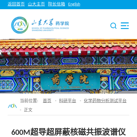
返回首页
山大主页
院长信箱
English
当前位置:
首页
-
科研平台
-
化学药物分析测试平台
- 正文
600M超导超屏蔽核磁共振波谱仪