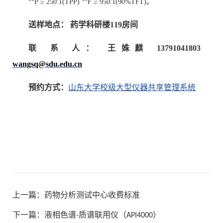
P
≥ 250:1(TPP)
F
≥ 950:1(90%TFT)。
送样地点： 药学科研楼119房间
联 系 人： 王姝麒
13791041803
wangsq@sdu.edu.cn
预约方式
：
山东大学校级大型仪器共享管理系统
上一篇：
药物分析测试中心收费标准
下一篇：
液相色谱-质谱联用仪（API4000）