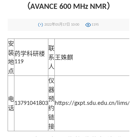
（AVANCE 600 MHz NMR）
2022年05月17日 10:00
1195
安
联
装
药学科研楼
系
王姝麒
119
地
人
点
仪
器
电
预
13791041803
https://gxpt.sdu.edu.cn/lims/
话
约
链
接