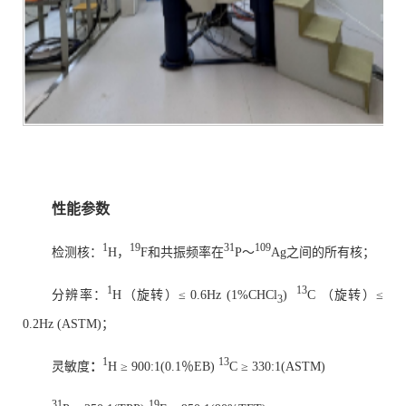
性能参数
1
19
31
109
检测核：
H，
F和共振频率在
P
～
Ag之间的所有核；
1
13
分辨率
：
H（旋转）≤ 0.6Hz (1%CHCl
)
C
（旋转）≤
3
0.2Hz (ASTM)；
1
13
灵敏度
：
H ≥ 900:1(0.1％EB)
C
≥ 330:1(ASTM)
31
19