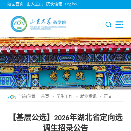
返回首页
山大主页
院长信箱
English
当前位置:
首页
-
学生工作
-
就业资讯
- 正文
【基层公选】2026年湖北省定向选
调生招录公告