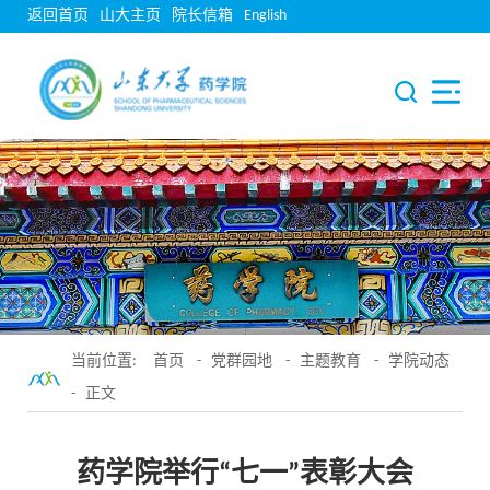
返回首页
山大主页
院长信箱
English
当前位置:
首页
-
党群园地
-
主题教育
-
学院动态
- 正文
药学院举行“七一”表彰大会