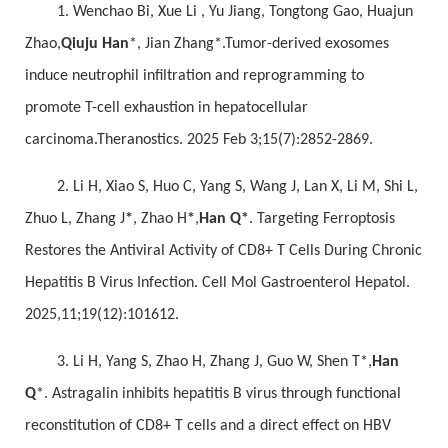
1. Wenchao Bi, Xue Li , Yu Jiang, Tongtong Gao, Huajun
Zhao,
Qiuju Han
*, Jian Zhang*.Tumor-derived exosomes
induce neutrophil infiltration and reprogramming to
promote T-cell exhaustion in hepatocellular
carcinoma.Theranostics. 2025 Feb 3;15(7):2852-2869.
2. Li H, Xiao S, Huo C, Yang S, Wang J, Lan X, Li M, Shi L,
Zhuo L, Zhang J
*
, Zhao H
*
,
Han Q*
. Targeting Ferroptosis
Restores the Antiviral Activity of CD8+ T Cells During Chronic
Hepatitis B Virus Infection. Cell Mol Gastroenterol Hepatol.
2025,11;19(12):101612.
3. Li H, Yang S, Zhao H, Zhang J, Guo W, Shen T*,
Han
Q
*. Astragalin inhibits hepatitis B virus through functional
reconstitution of CD8+ T cells and a direct effect on HBV