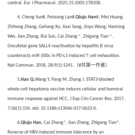
control. Eur J Pharmacol. 2025,15;1005:178108.
4. Cheng Sun#, Peixiang Lan#,
Qiuju Han
#, Mei Huang,
Zhihong Zhang, Geliang Xu, Jiaxi Song, Jinyu Wang, Haiming
Wei, Jian Zhang, Rui Sun, Cai Zhang *, Zhigang Tian *.
Oncofetal gene SALL4 reactivation by hepatitis B virus
counteracts miR-200c in PD-L1-induced T cell exhaustion.
Nat Commun. 2018, 28;9(1):1241.（#共第一作者）
5.
Han Q,
Wang Y, Pang M, Zhang J. STAT3-blocked
whole-cell hepatoma vaccine induces cellular and humoral
immune response against HCC. J Exp Clin Cancer Res. 2017,
7;36(1):156. doi: 10.1186/s13046-017-0623-0.
6.
Qiuju Han
, Cai Zhang*, Jian Zhang, Zhigang Tian*.
Reverse of HBV-induced immune tolerance by an