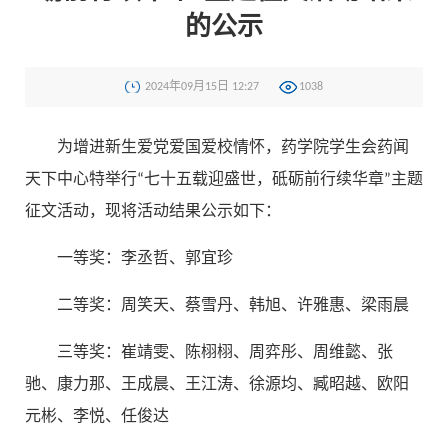
的公示
2024年09月15日 12:27
1038
为增进新生爱党爱国爱校情怀，药学院学生会药闻
天下中心特举行“七十五载迎盛世，砥砺前行续华章”主题
征文活动，现将活动结果公示如下：
一等奖：李丞哲、郭宜珍
二等奖：周笑天、蔡雪丹、韩旭、许雅惠、梁雨晨
三等奖：崔靖雯、陈栩栩、周弈彤、周维懿、张
驰、康力那、王成晨、王江涛、徐源均、臧昭越、欧阳
元彬、李悦、任俊达