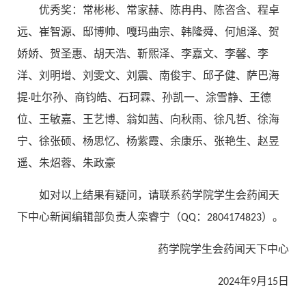
优秀奖：常彬彬、常家赫、陈冉冉、陈咨含、程卓
远、崔智源、邸博帅、嘎玛曲宗、韩隆舜、何旭泽、贺
娇娇、贺圣惠、胡天浩、靳熙泽、李嘉文、李馨、李
洋、刘明增、刘雯文、刘震、南俊宇、邱子健、萨巴海
提·吐尔孙、商钧皓、石珂霖、孙凯一、涂雪静、王德
位、王敏嘉、王艺博、翁如茜、向秋雨、徐凡哲、徐海
宁、徐张硕、杨思忆、杨紫霞、余康乐、张艳生、赵昱
遥、朱炤蓉、朱政豪
如对以上结果有疑问，请联系药学院学生会药闻天
下中心新闻编辑部负责人栾睿宁（QQ：2804174823）。
药学院学生会药闻天下中心
2024年9月15日