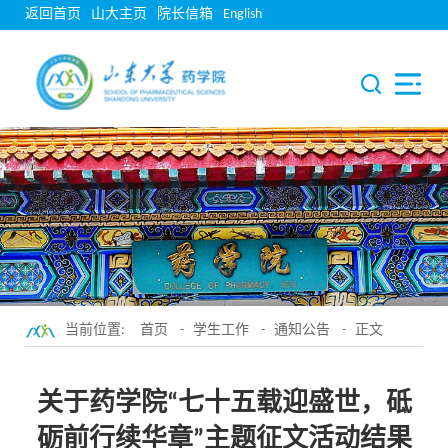
返回首页
山大主页
院长信箱
English
当前位置:
首页
-
学生工作
-
通知公告
- 正文
关于药学院“七十五载迎盛世，砥
砺前行续华章”主题征文活动结果