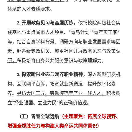
习、职业体验与求职考察，
进一步了解和匹配现代产业
体系的人才素质要求。
2. 开展政务见习与基层历练，
依托校院两级社会实
践基地与重点省市人才项目、“青鸟计划”“青年实干家”
等，结合自身学科背景、调研方向与职业发展需求等因
素，
赴各级党政机关、城乡社区开展政务见习与政策调
研，
积极培育自身公共服务意识与政策理解力。
3. 探索新兴业态与涵养职业精神，
深入新型研发机
构、互联网平台等，拓宽就业新赛道，提升数字化素
养。
寻访大国工匠、劳动模范等产业一线人才，
积极树
立“择业强国、立业为民”的正确价值观。
（五）青春全球远航
（主题聚焦：拓展全球视野、
增强全球胜任力与构建人类命运共同体意识）