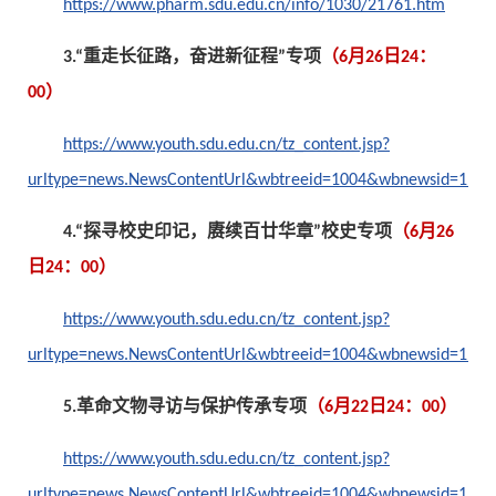
https://www.pharm.sdu.edu.cn/info/1030/21761.htm
3.“重走长征路，奋进新征程”专项
（6月26日24：
00）
https://www.youth.sdu.edu.cn/tz_content.jsp?
urltype=news.NewsContentUrl&wbtreeid=1004&wbnewsid=1199
4.“探寻校史印记，赓续百廿华章”校史专项
（6月26
日24：00）
https://www.youth.sdu.edu.cn/tz_content.jsp?
urltype=news.NewsContentUrl&wbtreeid=1004&wbnewsid=1199
5.革命文物寻访与保护传承专项
（6月22日24：00）
https://www.youth.sdu.edu.cn/tz_content.jsp?
urltype=news.NewsContentUrl&wbtreeid=1004&wbnewsid=1196