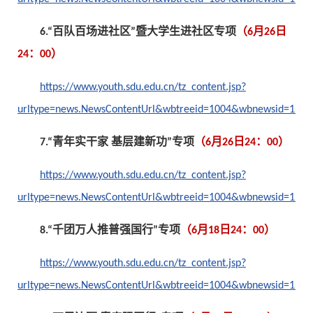
6.“百队百场进社区”暨大学生进社区专项
（6月26日
24：00）
https://www.youth.sdu.edu.cn/tz_content.jsp?
urltype=news.NewsContentUrl&wbtreeid=1004&wbnewsid=1199
7.“青年实干家 基层建新功”专项
（6月26日24：00）
https://www.youth.sdu.edu.cn/tz_content.jsp?
urltype=news.NewsContentUrl&wbtreeid=1004&wbnewsid=1199
8.“千团万人推普强国行”专项
（6月18日24：00）
https://www.youth.sdu.edu.cn/tz_content.jsp?
urltype=news.NewsContentUrl&wbtreeid=1004&wbnewsid=1196