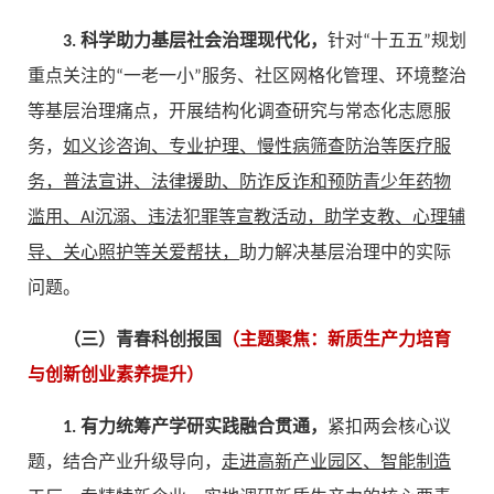
3. 科学助力基层社会治理现代化，
针对“十五五”规划
重点关注的“一老一小”服务、社区网格化管理、环境整治
等基层治理痛点，开展结构化调查研究与常态化志愿服
务，
如义诊咨询、专业护理、慢性病筛查防治等医疗服
务，普法宣讲、法律援助、防诈反诈和预防青少年药物
滥用、AI沉溺、违法犯罪等宣教活动，助学支教、心理辅
导、关心照护等关爱帮扶，
助力解决基层治理中的实际
问题。
（三）青春科创报国
（主题聚焦：新质生产力培育
与创新创业素养提升）
1. 有力统筹产学研实践融合贯通，
紧扣两会核心议
题，结合产业升级导向，
走进高新产业园区、智能制造