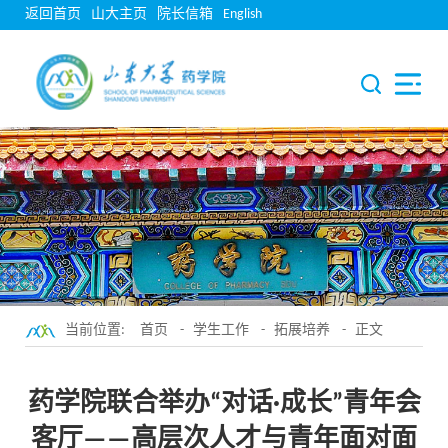
返回首页
山大主页
院长信箱
English
当前位置:
首页
-
学生工作
-
拓展培养
- 正文
药学院联合举办“对话·成长”青年会
客厅——高层次人才与青年面对面