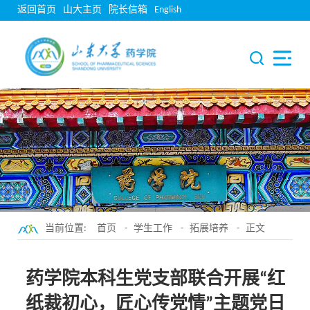
返回首页
山大主页
院长信箱
English
当前位置:
首页
-
学生工作
-
拓展培养
- 正文
药学院本科生党支部联合开展“红
纸裁初心，匠心传党情”主题党日