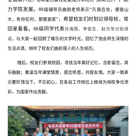
力学院发展。
88
“
级辅导员曲刚老师
表示
凡我在处，便是山
”，希望校友们时刻记得母校，常
大
，
有你在时，那便是家
回家看看。88级同学代表
孙海燕
、
李俊生
、
赵方军
分别讲
话，
与大家一起回顾了难忘的大学时光，回忆了饱含师生深情的
生活点滴，倾听了校友们曲折感人的人生经历。
随后，校友们参观校园，寻找当年美好记忆，合影留念，其
乐融融；重温当年课堂情景，感念师恩，共叙友情。大家一致表
示要珍惜当下，不忘初心，在各自工作岗位上继续为母校争光添
彩，为国家作出贡献。