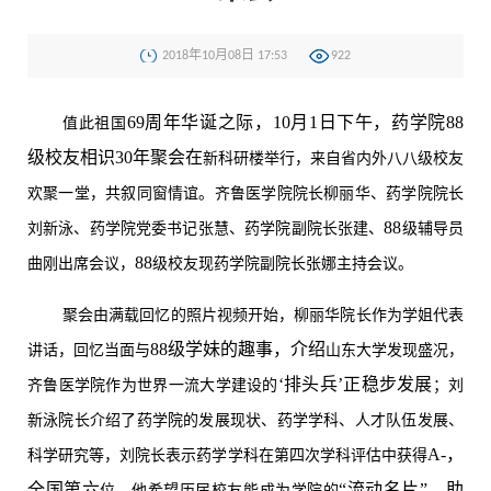
2018年10月08日 17:53
922
69周年华诞之际，10月1日下午，药学院88
值此祖国
级校友相识30年聚会在
新科研楼
举行，来自省内外八八级校友
欢聚一堂，共叙同窗情谊。齐鲁医学院院长柳丽华、药学院院长
88
刘新泳、药学院党委书记张慧、药学院副院长张建、
级辅导员
88
曲刚出席
会议，
级校友现药学院副院长张娜主持
会议
。
聚
会由满载回忆的照片视频开始，柳丽华院长作为学姐代表
88级学妹的趣事，介绍
讲话，回忆当面与
山东大学
发现盛况
，
‘排头兵’正稳步发展
齐鲁医学院作为世界一流大学建设的
；
刘
新泳院长介绍了药学院的发展现状
、
药学
学科、人才队伍发展、
A-，
科学研究
等
，刘院长
表示药学
学科
在第四次学科评估中获得
全国第六
“流动名片”，助
位
，
他希望历届校友能成为学院的