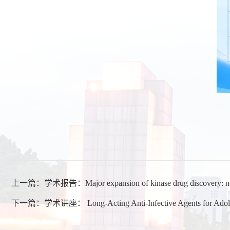
上一篇：
学术报告：Major expansion of kinase drug discovery: novel
下一篇：
学术讲座： Long-Acting Anti-Infective Agents for Adoles