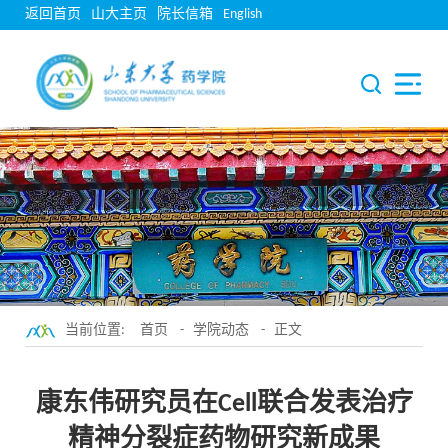
返回首页
山大主页
院长信箱
English
当前位置:
首页
-
学院动态
- 正文
康东伟研究员在Cell联合发表治疗
精神分裂症药物研究新成果