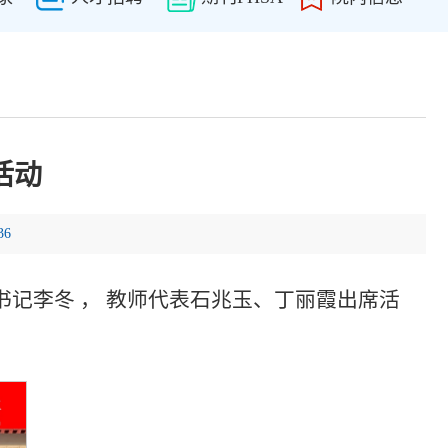
活动
36
书记李冬 ， 教师代表石兆玉、丁丽霞出席活