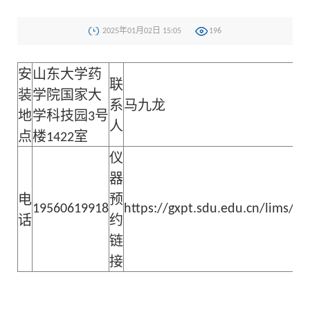
2025年01月02日 15:05
196
安
山东大学药
联
装
学院国家大
系
马九龙
地
学科技园3号
人
点
楼1422室
仪
器
电
预
19560619918
https://gxpt.sdu.edu.cn/lims/
话
约
链
接