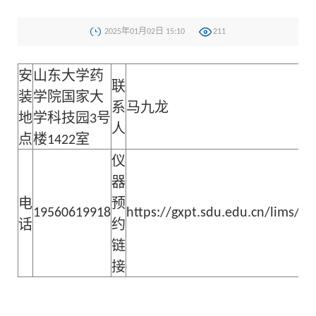
2025年01月02日 15:10
211
安
山东大学药
联
装
学院国家大
系
马九龙
地
学科技园3号
人
点
楼1422室
仪
器
电
预
19560619918
https://gxpt.sdu.edu.cn/lims/
话
约
链
接