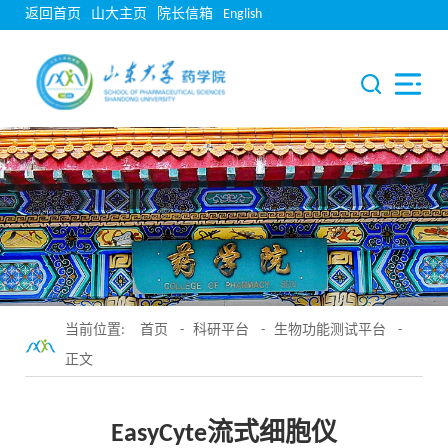
返回首页
山大主页
院长信箱
English
当前位置:
首页
-
科研平台
-
生物功能测试平台
-
正文
EasyCyte流式细胞仪