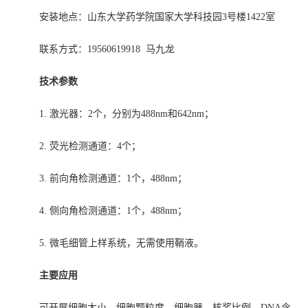
安装地点：山东大学药学院
国家大学
科技园
3号楼
1422
室
联系方式：19560619918
马九龙
技术
参数
1.
激光器：
2个，分别为488nm
和
642nm；
2
.
荧光检测通道：
4个；
3
.
前向角检测通道：
1个，488nm；
4.
侧向角检测通道：
1个，488nm；
5
.
微毛细管上样系统，无需使用鞘液。
主要应用
可开展细胞大小、细胞颗粒度、细胞器、核浆比例、
DNA含