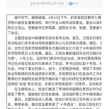
2014年03月11日 00:00
672
端午时节，细雨绵绵。6月10日下午，趵突泉校区教学七楼710
学院99级校友重聚母校，举行毕业10周年返校聚会。聚会以具有特
院长王凤山、党委副书记李雨嘉、副院长方浩、张娜，党委副书记
了会议。
主题班会由99级辅导员徐东老师主持。首先，王院长代表药学
并对校友们多年来对母校发展的关心与支持表示感谢。随后，王院
设、合作交流和学院规模等多方面向校友们介绍了10年来药学院的
药学院蒸蒸日上的发展。最后，王院长重新提起毕业时对我们的寄语
为荣”，十年之后，当同学们再次听到这句话，其中的寓意得到了更
书记也对各位校友的归来表示了欢迎，李书记回忆起十年前，同学
社会，开始了事业的奋斗，如今，大家再回母校，带回了丰硕的成
各业所取得的优异成绩表示祝贺，并祝愿校友们在各自的工作岗位
教育的方浩副院长就学院开展的各个层次的研究生教育情况对各位
回母校“充电”表示欢迎，并表示学院将提供一切条件，支持和满足
在主题班会上，校友们推选了常涛和宋超两位老班长作为药学9
颁发了聘书，鼓励他们在校友联络、活动组织等工作中继续做出更
最后，主题班会进入高潮，校友们坐在自己当年奋斗过4年的教
去，畅想未来。每位校友都发表了“十年感言”，就自己现在的工作