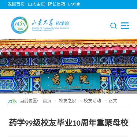
返回首页
山大主页
院长信箱
English
当前位置:
首页
-
校友之家
-
校友活动
- 正文
药学99级校友毕业10周年重聚母校