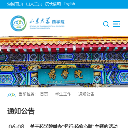
返回首页
山大主页
院长信箱
English
当前位置:
首页
-
学生工作
-
通知公告
通知公告
06-08
关于药学院举办“躬行·药愈心晴”主题的活动