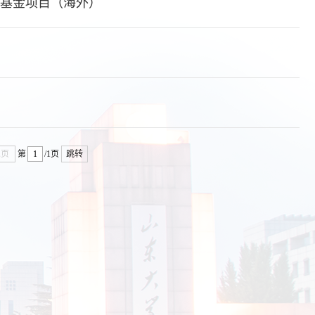
基金项目（海外）
尾页
第
/1页
跳转