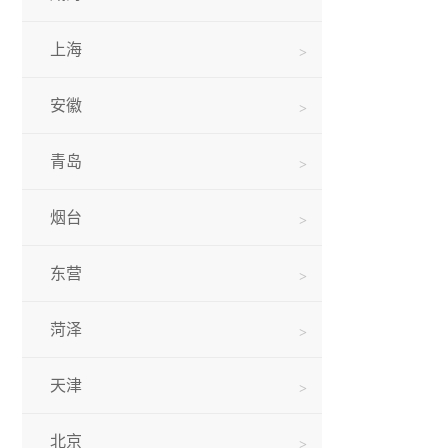
上海
安徽
青岛
烟台
东营
菏泽
天津
北京