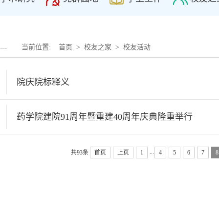
当前位置:
首页
>
校友之家
>
校友活动
院庆院标释义
药学院建院91周年暨重建40周年庆典隆重举行
...
共93条
首页
上页
1
4
5
6
7
8