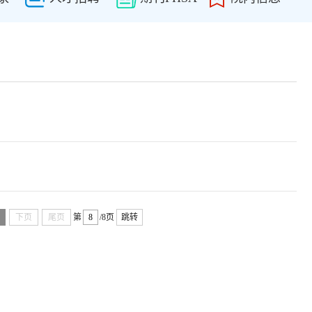
下页
尾页
第
/8页
跳转