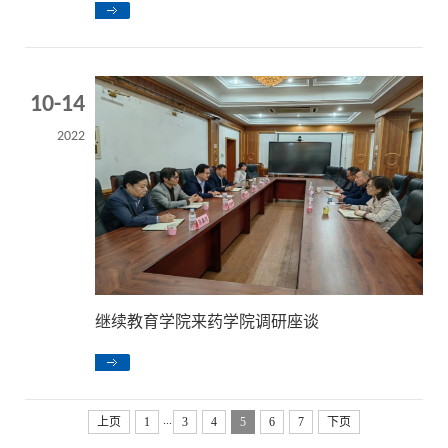
10-14
2022
继续教育学院来药学院调研座谈
...
上页
1
3
4
5
6
7
下页